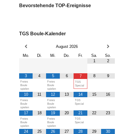
Bevorstehende TOP-Ereignisse
TGS Boule-Kalender
August
2026
Mo.
Di.
Mi.
Do.
Fr.
Sa.
So.
1
2
3
4
5
6
8
9
7
Freies
Freies
TGS
Boule
Boule
Special
spielen
spielen
10
11
12
13
14
15
16
Freies
Freies
TGS
Boule
Boule
Special
spielen
spielen
17
18
19
20
21
22
23
Freies
Freies
TGS
Boule
Boule
Special
spielen
spielen
24
25
26
27
28
29
30